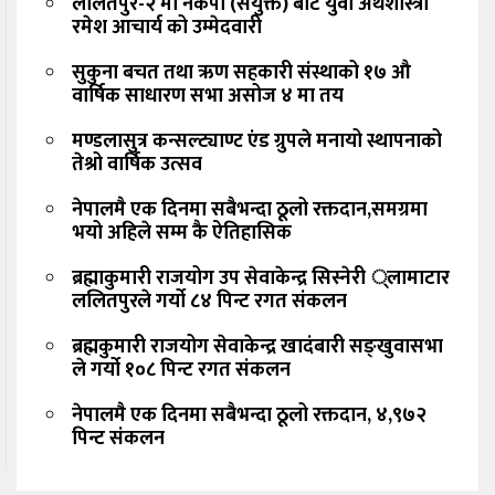
ललितपुर-२ मा नेकपा (संयुक्त) बाट युवा अर्थशास्त्री
रमेश आचार्य को उम्मेदवारी
सुकुना बचत तथा ऋण सहकारी संस्थाको १७ औ
वार्षिक साधारण सभा असोज ४ मा तय
मण्डलासुत्र कन्सल्ट्याण्ट एंड ग्रुपले मनायो स्थापनाको
तेश्रो वार्षिक उत्सव
नेपालमै एक दिनमा सबैभन्दा ठूलो रक्तदान,समग्रमा
भयो अहिले सम्म कै ऐतिहासिक
ब्रह्माकुमारी राजयोग उप सेवाकेन्द्र सिस्नेरी ्लामाटार
ललितपुरले गर्यो ८४ पिन्ट रगत संकलन
ब्रह्मकुमारी राजयोग सेवाकेन्द्र खादंबारी सङ्खुवासभा
ले गर्यो १०८ पिन्ट रगत संकलन
नेपालमै एक दिनमा सबैभन्दा ठूलो रक्तदान, ४,९७२
पिन्ट संकलन