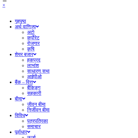
×
गृहपृष्ठ
अर्थ वाणिज्य
अटाे
कर्पाेरेट
राेजगार
कृषि
शेयर बजार
हकप्रद
लाभांश
साधारण सभा
आईपीओ
बैंक – वित्त
बैंकिङ्ग
सहकारी
बीमा
जीवन बीमा
निर्जीवन बीमा
विविध
पत्रपत्रिका
समाचार
पूर्वाधार
ऊर्जा