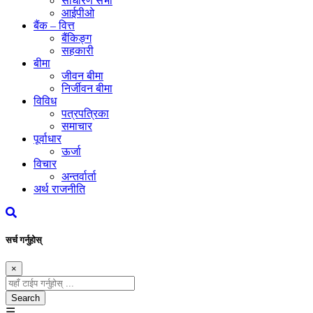
साधारण सभा
आईपीओ
बैंक – वित्त
बैंकिङ्ग
सहकारी
बीमा
जीवन बीमा
निर्जीवन बीमा
विविध
पत्रपत्रिका
समाचार
पूर्वाधार
ऊर्जा
विचार
अन्तर्वार्ता
अर्थ राजनीति
सर्च गर्नुहोस्
×
Search
☰