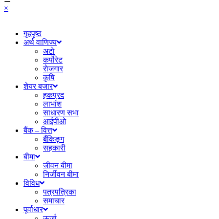
×
गृहपृष्ठ
अर्थ वाणिज्य
अटाे
कर्पाेरेट
राेजगार
कृषि
शेयर बजार
हकप्रद
लाभांश
साधारण सभा
आईपीओ
बैंक – वित्त
बैंकिङ्ग
सहकारी
बीमा
जीवन बीमा
निर्जीवन बीमा
विविध
पत्रपत्रिका
समाचार
पूर्वाधार
ऊर्जा