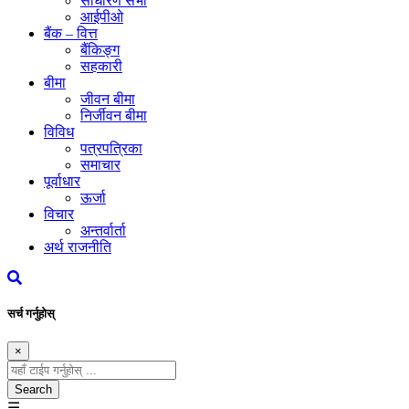
साधारण सभा
आईपीओ
बैंक – वित्त
बैंकिङ्ग
सहकारी
बीमा
जीवन बीमा
निर्जीवन बीमा
विविध
पत्रपत्रिका
समाचार
पूर्वाधार
ऊर्जा
विचार
अन्तर्वार्ता
अर्थ राजनीति
सर्च गर्नुहोस्
×
Search
☰