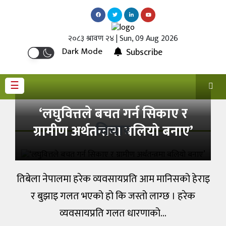
गृहपृष्ठ
२०८३ श्रावण २४ | Sun, 09 Aug 2026
Dark Mode
Subscribe
अर्थ
वाणिज्य
☰
शेयर
बजार
‘लघुवित्तले बचत गर्न सिकाए र
बैंक
विचार
ग्रामीण अर्थतन्त्रमा बलियो बनाए’
–
वित्त
बीमा
तिबेला नेपालमा हरेक व्यवसायप्रति आम मानिसको हेराइ
विविध
र बुझाइ गलत भएको हो कि जस्तो लाग्छ । हरेक
व्यवसायप्रति गलत धारणाको…
पूर्वाधार