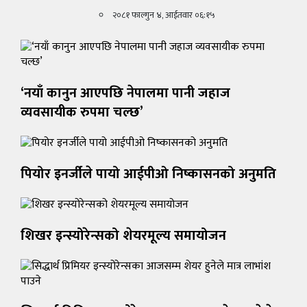
विचार
२०८१ फाल्गुन ४, आईतवार ०६:१५
अर्थ
राजनीति
‘नयाँ कानुन आएपछि नेपालमा पानी जहाज
व्यवसायीक रुपमा चल्छ’
पियोर इनर्जीले पायो आईपीओ निष्कासनको अनुमति
शिखर इन्स्योरेन्सको शेयरमूल्य समायोजन